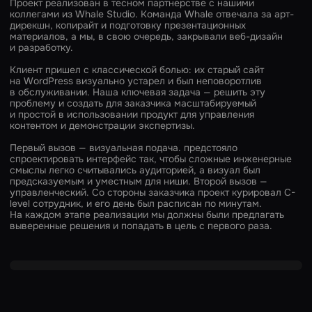
Проект реализован в тесном партнерстве с нашими
коллегами из Whale Studio. Команда Whale отвечала за арт-
дирекшн, копирайт и подготовку презентационных
материалов, а мы, в свою очередь, закрывали веб-дизайн
и разработку.
Клиент пришел с классической болью: их старый сайт
на WordPress визуально устарел и был неповоротлив
в обслуживании. Наша ключевая задача — решить эту
проблему и создать для заказчика масштабируемый
и простой в использовании продукт для управления
контентом и демонстрации экспертизы.
Первый вызов — визуальная подача. предстояло
спроектировать интерфейс так, чтобы сложные инженерные
смыслы легко считывались аудиторией, а визуал был
предсказуемым и уместным для ниши. Второй вызов —
управленческий. Со стороны заказчика проект курировал C-
level сотрудник, и его день был расписан по минутам.
На каждом этапе реализации мы должны были предлагать
выверенные решения и попадать в цель с первого раза.