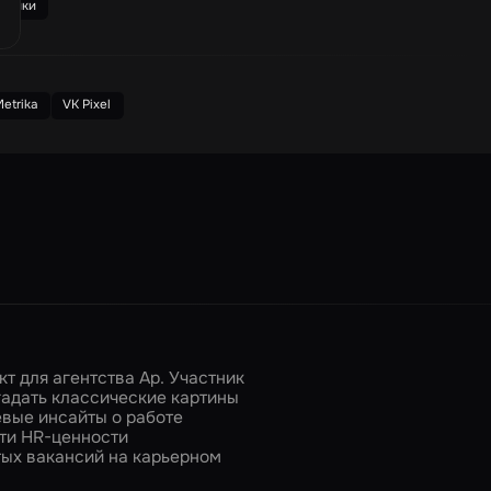
итики
etrika
VK Pixel
т для агентства Ар. Участник
гадать классические картины
вые инсайты о работе
сти HR-ценности
тых вакансий на карьерном