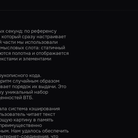
ых секунд: по референсу
 который сразу настраивает
й части мы использовали
смысловых слота: статичный
яются полотна и отображается
екстами и элементами
рукописного кода.
оритм случайным образом
вает порядок их выдачи. Это
ку уникальный набор
енностей ВТБ.
ала система кэширования
ьзователь читает текст
ющую картину в память
е преимущественно
ным. Нам удалось обеспечить
интернет-соединения, что