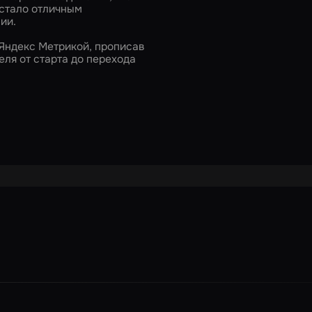
 стало отличным
ии.
 Яндекс Метрикой, прописав
еля от старта до перехода