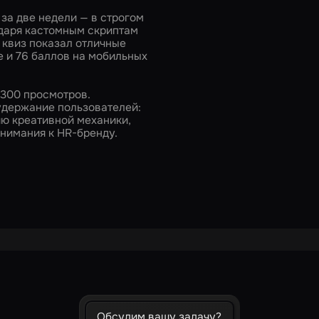
за две недели — в строгом
одаря кастомным скриптам
 квиз показал отличные
е и 76 баллов на мобильных
 300 просмотров.
удержание пользователей:
ю креативной механики,
нимания к HR-бренду.
Обсудим вашу задачу?