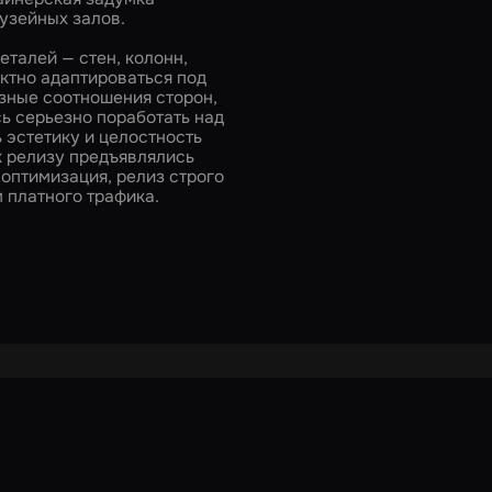
узейных залов.
талей — стен, колонн,
ктно адаптироваться под
зные соотношения сторон,
ь серьезно поработать над
 эстетику и целостность
к релизу предъявлялись
оптимизация, релиз строго
м платного трафика.