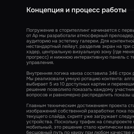
Концепция и процесс работы
Погружение в сторителлинг начинается с перв
от Ар мы разработали атмосферный прелоадер,
аудиторию на эстетику галереи. Для контентно
нестандартный лейаут, разделив экран на три 
хэдер, центральную визуальную зону (где мен
прогресс) и нижнюю интерактивную панель с т
управления.
Внутренняя логика квиза составила 346 строк 
Мы реализовали умную ротацию контента: алг
выбирает 5 из 10 доступных картин и перемеши
решение позволило показать каждому участни
вопросов и равномерно распределить показы ц
Главным техническим достижением проекта ст
изображений собственной разработки: пока пол
текущего слайда, скрипт уже загружает следу
устройства. Поскольку трафик на спецпроект
мобильный, это решение стало критически важ
бесшовный путь по квизу при любом качестве 