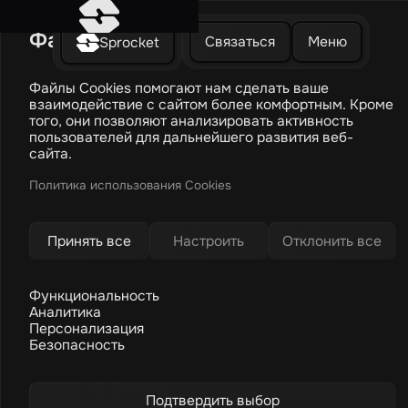
Файлы Cookies
Связаться
Меню
Sprocket
Файлы Cookies помогают нам сделать ваше
взаимодействие с сайтом более комфортным. Кроме
того, они позволяют анализировать активность
пользователей для дальнейшего развития веб-
сайта.
Политика использования Cookies
Принять все
Настроить
Отклонить все
Лендинг
Разработка по готовому макету
Функциональность
Срок реализации:
2 недели
Аналитика
Персонализация
Безопасность
Оказанные услуги
Подтвердить выбор