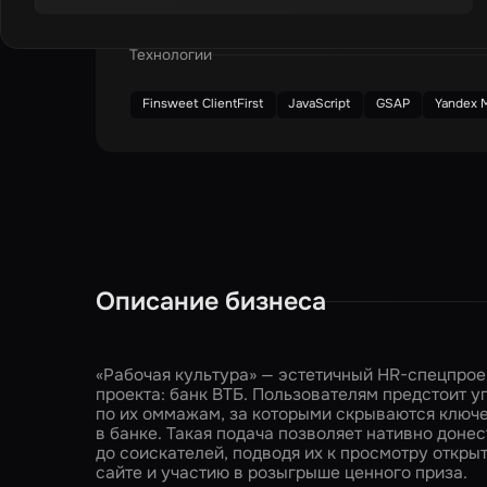
Разработка
SEO оптимизация
Подключение анал
Технологии
Finsweet ClientFirst
JavaScript
GSAP
Yandex M
Описание бизнеса
«Рабочая культура» — эстетичный HR-спецпроек
проекта: банк ВТБ. Пользователям предстоит у
по их оммажам, за которыми скрываются ключе
в банке. Такая подача позволяет нативно доне
до соискателей, подводя их к просмотру откры
сайте и участию в розыгрыше ценного приза.